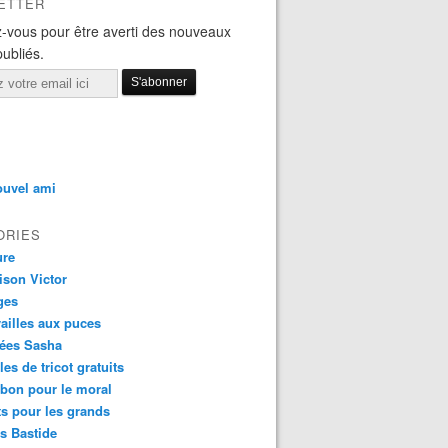
ETTER
-vous pour être averti des nouveaux
publiés.
ouvel ami
ORIES
ure
ison Victor
ges
ailles aux puces
ées Sasha
es de tricot gratuits
 bon pour le moral
ts pour les grands
s Bastide