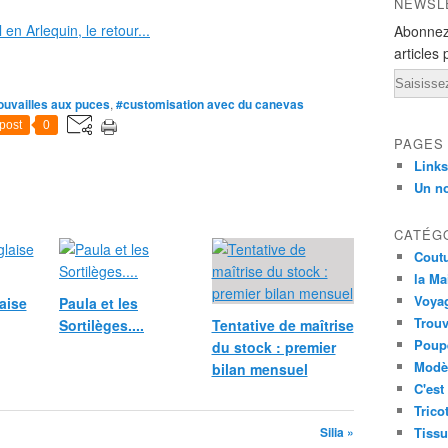
NEWSL
Abonnez
articles 
Email
ouvailles aux puces
,
#customisation avec du canevas
post
0
PAGES
Links
Un n
CATÉG
Cout
la Ma
Voya
aise
Paula et les
Trouv
Sortilèges....
Tentative de maîtrise
Poup
du stock : premier
Modèl
bilan mensuel
C'est
Trico
Silia »
Tissu