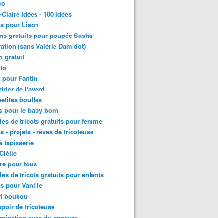
co
-Claire Idées - 100 Idées
ts pour Lison
ns gratuits pour poupée Sasha
ation (sans Valérie Damidot)
n gratuit
to
t pour Fantin
drier de l'avent
etites bouffes
ts pour le baby born
es de tricots gratuits pour femme
s - projets - rèves de tricoteuse
à tapisserie
Clélie
re pour tous
es de tricots gratuits pour enfants
ts pour Vanille
et boubou
poir de tricoteuse
misation avec du canevas