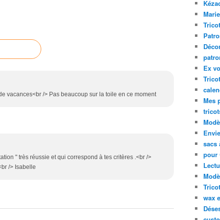
Kéza
Marie
Trico
Patro
Décor
patro
Ex vo
Trico
calen
 de vacances<br /> Pas beaucoup sur la toile en ce moment
Mes p
trico
Modèl
Envie
sacs 
pour 
ation " très réussie et qui correspond à tes critères .<br />
Lectu
<br /> Isabelle
Modèl
Trico
wax 
Déses
custo