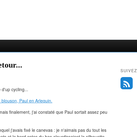
tour...
SUIVEZ
d'up cycling...
 blouson, Paul en Arlequin.
mais finalement, j'ai constaté que Paul sortait assez peu
uel j'avais fixé le canevas : je n'aimais pas du tout les
ts et le bord cotes du bas alourdissaient la silhouette,