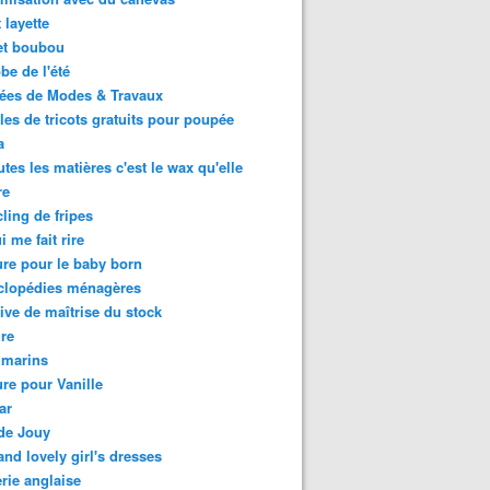
 layette
et boubou
be de l'été
ées de Modes & Travaux
es de tricots gratuits pour poupée
a
utes les matières c'est le wax qu'elle
re
ling de fripes
i me fait rire
re pour le baby born
clopédies ménagères
tive de maîtrise du stock
re
 marins
re pour Vanille
ar
 de Jouy
and lovely girl's dresses
rie anglaise