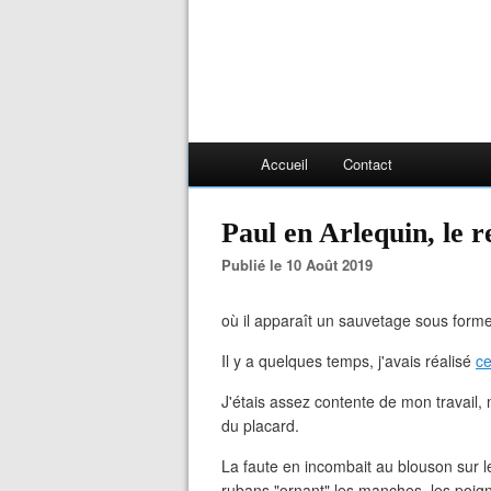
Accueil
Contact
Paul en Arlequin, le re
Publié le 10 Août 2019
où il apparaît un sauvetage sous forme 
Il y a quelques temps, j'avais réalisé
ce
J'étais assez contente de mon travail, 
du placard.
La faute en incombait au blouson sur leq
rubans "ornant" les manches, les poigne