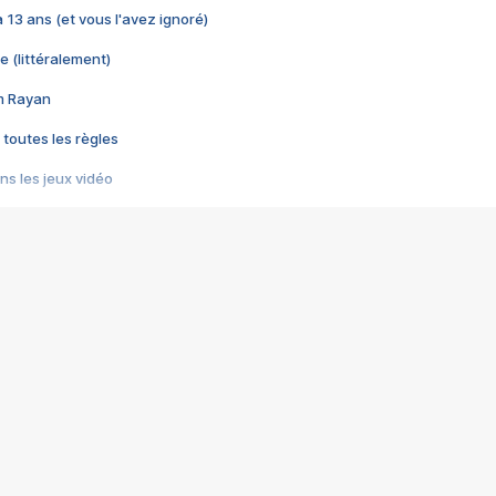
 a 13 ans (et vous l'avez ignoré)
e (littéralement)
im Rayan
 toutes les règles
s les jeux vidéo
us choquant de Rockstar ? - Le scandale BULLY
e plus moche de Steam
du RÊVE tourne au CAUCHEMAR
pendant 8 heures
it… à tort
umiliés par un jeu vidéo
ire - Final Fantasy 8