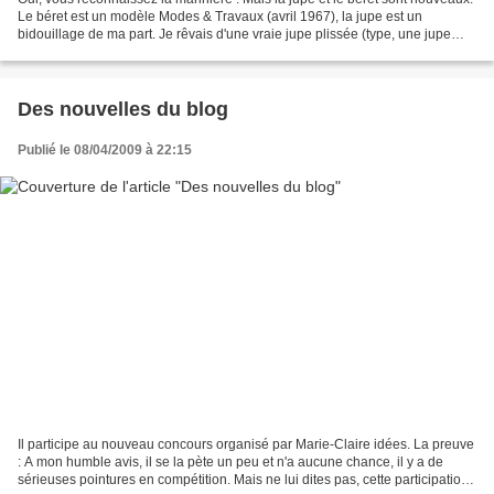
Le béret est un modèle Modes & Travaux (avril 1967), la jupe est un
bidouillage de ma part. Je rêvais d'une vraie jupe plissée (type, une jupe
plissée queue de cheval à la sortie...
Des nouvelles du blog
Publié le 08/04/2009 à 22:15
Il participe au nouveau concours organisé par Marie-Claire idées. La preuve
: A mon humble avis, il se la pète un peu et n'a aucune chance, il y a de
sérieuses pointures en compétition. Mais ne lui dites pas, cette participation