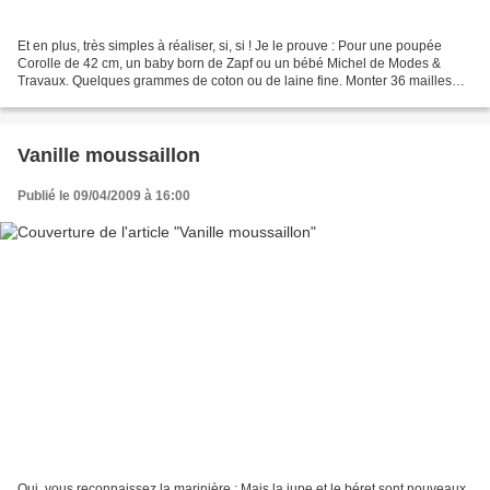
Et en plus, très simples à réaliser, si, si ! Je le prouve : Pour une poupée
Corolle de 42 cm, un baby born de Zapf ou un bébé Michel de Modes &
Travaux. Quelques grammes de coton ou de laine fine. Monter 36 mailles
avec des aiguilles du 2. Tricoter 6...
Vanille moussaillon
Publié le 09/04/2009 à 16:00
Oui, vous reconnaissez la marinière : Mais la jupe et le béret sont nouveaux.