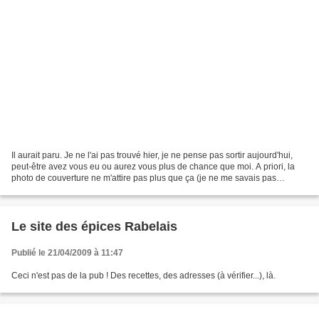
Il aurait paru. Je ne l'ai pas trouvé hier, je ne pense pas sortir aujourd'hui,
peut-être avez vous eu ou aurez vous plus de chance que moi. A priori, la
photo de couverture ne m'attire pas plus que ça (je ne me savais pas
capable de tant de diplomatie...),...
Le site des épices Rabelais
Publié le 21/04/2009 à 11:47
Ceci n'est pas de la pub ! Des recettes, des adresses (à vérifier...), là.