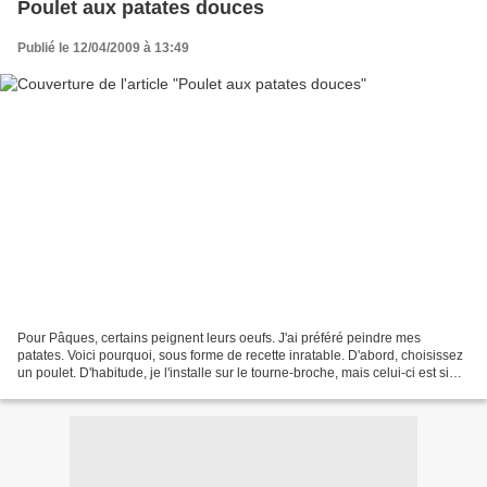
Poulet aux patates douces
Publié le 12/04/2009 à 13:49
Pour Pâques, certains peignent leurs oeufs. J'ai préféré peindre mes
patates. Voici pourquoi, sous forme de recette inratable. D'abord, choisissez
un poulet. D'habitude, je l'installe sur le tourne-broche, mais celui-ci est si
gros que j'ai eu peur que...