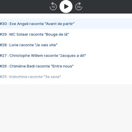
#30 : Eve Angeli raconte "Avant de partir"
#29 : MC Solaar raconte "Bouge de là"
28 : Lorie raconte "Je vais vite"
#27 : Christophe Willem raconte "Jacques a dit"
#26 : Chimène Badi raconte "Entre nous"
#25 : Indochine raconte "3e sexe"
#24 : Zaho raconte "C'est chelou"
#23 : Patrick Bruel raconte "Au café des délices"
#22 : Kyo raconte "Le chemin"
#21 : Nolwenn Leroy raconte "Cassé"
#20 : Patrick Hernandez raconte "Born to be alive"