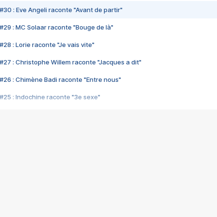
#30 : Eve Angeli raconte "Avant de partir"
#29 : MC Solaar raconte "Bouge de là"
28 : Lorie raconte "Je vais vite"
#27 : Christophe Willem raconte "Jacques a dit"
#26 : Chimène Badi raconte "Entre nous"
#25 : Indochine raconte "3e sexe"
#24 : Zaho raconte "C'est chelou"
#23 : Patrick Bruel raconte "Au café des délices"
#22 : Kyo raconte "Le chemin"
#21 : Nolwenn Leroy raconte "Cassé"
#20 : Patrick Hernandez raconte "Born to be alive"
#19 : Lorie raconte "Près de moi"