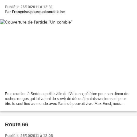
Publié le 26/10/2011 à 12:31
Par
Françoise/pourquoitantdelaine
En excursion à Sedona, petite ville de l'Arizona, célèbre pour son décor de
roches rouges qui lui valent de servir de décor à maints westerns, et pour
être le seul lieu au monde avec Paris où pouvait vivre Max Ernst, nous
visitons la curiosité locale,...
Route 66
Publié le 25/10/2011 à 12:05