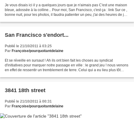
Je vous disais ici il y a quelques jours que je n'aimais pas C'est une maison
bleue, adossée à la colline... Pour moi, San Francisco, c'est ça : link Sur ce ,
bonne nuit, pour les photos, il faudra patienter un peu, j'ai des heures de jet
lag et des kilomètres...
San Francisco s'endort...
Publié le 21/10/2011 à 03:25
Par
Françoise/pourquoitantdelaine
Et se réveille en sursaut ! Ah ils ont bien fait les choses au syndicat
d'initiatives pour marquer notre passage en ville : le grand jeu ! nous venons
en effet de ressentir un tremblement de terre. Celui qui a eu lieu plus tôt
dans la journée, je n'en...
3841 18th street
Publié le 21/10/2011 à 00:31
Par
Françoise/pourquoitantdelaine