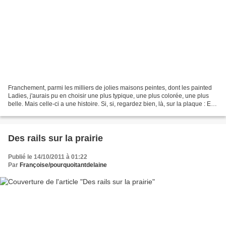
Franchement, parmi les milliers de jolies maisons peintes, dont les painted
Ladies, j'aurais pu en choisir une plus typique, une plus colorée, une plus
belle. Mais celle-ci a une histoire. Si, si, regardez bien, là, sur la plaque : En
bonne fille, je...
Des rails sur la prairie
Publié le 14/10/2011 à 01:22
Par
Françoise/pourquoitantdelaine