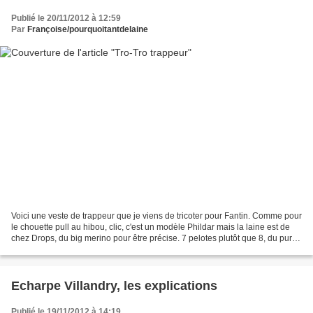
Publié le 20/11/2012 à 12:59
Par
Françoise/pourquoitantdelaine
Voici une veste de trappeur que je viens de tricoter pour Fantin. Comme pour
le chouette pull au hibou, clic, c'est un modèle Phildar mais la laine est de
chez Drops, du big merino pour être précise. 7 pelotes plutôt que 8, du pur
merino plutôt que 75...
Echarpe Villandry, les explications
Publié le 19/11/2012 à 14:19