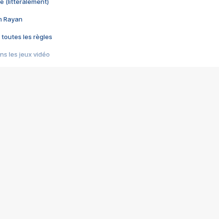
e (littéralement)
im Rayan
 toutes les règles
s les jeux vidéo
us choquant de Rockstar ? - Le scandale BULLY
e plus moche de Steam
du RÊVE tourne au CAUCHEMAR
pendant 8 heures
it… à tort
umiliés par un jeu vidéo
ire - Final Fantasy 8
ti un empire - Age of Empires
story DOFUS