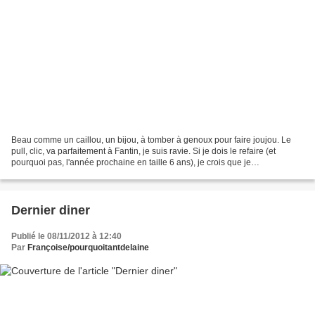
Beau comme un caillou, un bijou, à tomber à genoux pour faire joujou. Le
pull, clic, va parfaitement à Fantin, je suis ravie. Si je dois le refaire (et
pourquoi pas, l'année prochaine en taille 6 ans), je crois que je
commencerai le motif hibou un peu...
Dernier diner
Publié le 08/11/2012 à 12:40
Par
Françoise/pourquoitantdelaine