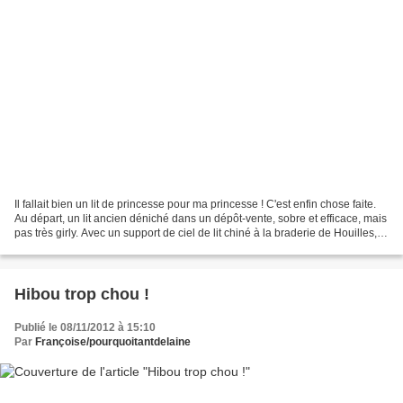
Il fallait bien un lit de princesse pour ma princesse ! C'est enfin chose faite.
Au départ, un lit ancien déniché dans un dépôt-vente, sobre et efficace, mais
pas très girly. Avec un support de ciel de lit chiné à la braderie de Houilles,
fixé par Papy...
Hibou trop chou !
Publié le 08/11/2012 à 15:10
Par
Françoise/pourquoitantdelaine