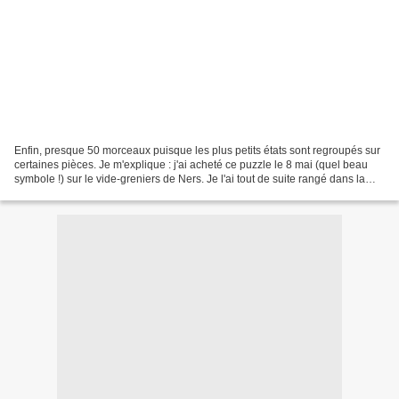
Enfin, presque 50 morceaux puisque les plus petits états sont regroupés sur
certaines pièces. Je m'explique : j'ai acheté ce puzzle le 8 mai (quel beau
symbole !) sur le vide-greniers de Ners. Je l'ai tout de suite rangé dans la
salle de jeux, avec le...