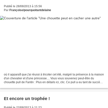
Publié le 28/08/2013 à 15:56
Par
Françoise/pourquoitantdelaine
où il apparaît que j'ai réussi à tricoter cet été, malgré la présence à la maison
d'un chevalier et d'une princesse.... Vous vous souvenez peut-être du
chouette pull de Fantin : Plus en détails ici, clic. Ce pull a eu tant de succès
dans la famille que...
Et encore un trophée !
Publié le 22/08/2013 à 11:23