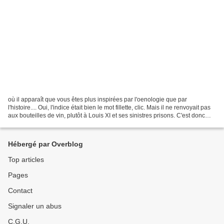
où il apparaît que vous êtes plus inspirées par l'oenologie que par
l'histoire.... Oui, l'indice était bien le mot fillette, clic. Mais il ne renvoyait pas
aux bouteilles de vin, plutôt à Louis XI et ses sinistres prisons. C'est donc
une antique cellule...
Hébergé par Overblog
Top articles
Pages
Contact
Signaler un abus
C.G.U.