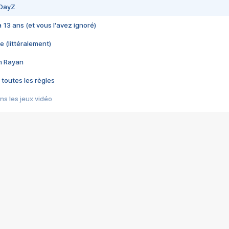
 DayZ
 a 13 ans (et vous l'avez ignoré)
e (littéralement)
im Rayan
 toutes les règles
s les jeux vidéo
us choquant de Rockstar ? - Le scandale BULLY
e plus moche de Steam
du RÊVE tourne au CAUCHEMAR
pendant 8 heures
it… à tort
umiliés par un jeu vidéo
ire - Final Fantasy 8