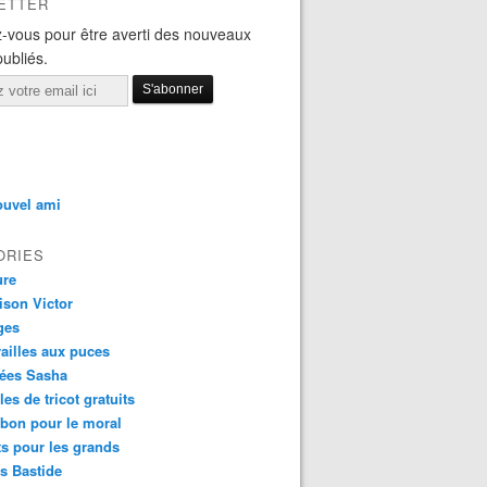
ETTER
-vous pour être averti des nouveaux
publiés.
ouvel ami
ORIES
ure
ison Victor
ges
ailles aux puces
ées Sasha
es de tricot gratuits
 bon pour le moral
ts pour les grands
s Bastide