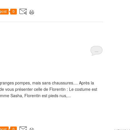
post
0
…
n granges pompes, mais sans chaussures.... Après la
 de vous présenter celle de Florentin : Le costume est
me Sasha, Florentin est pieds nus,...
post
0