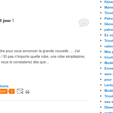
Kéza
Marie
Trico
Patro
 jour !
…
Décor
patro
Ex vo
Trico
calen
dre pour vous annoncer la grande nouvelle .... J'ai
Mes p
! Et pas n'importe quelle robe, une robe simplissime,
trico
 vous le constaterez dès que...
Modèl
Envie
sacs 
pour 
Lectu
 Sasha
Modèl
post
0
Trico
wax 
Déses
custo