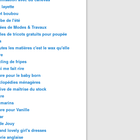
 layette
et boubou
be de l'été
ées de Modes & Travaux
es de tricots gratuits pour poupée
a
utes les matières c'est le wax qu'elle
re
ling de fripes
i me fait rire
re pour le baby born
clopédies ménagères
tive de maîtrise du stock
re
 marins
re pour Vanille
ar
 de Jouy
and lovely girl's dresses
rie anglaise