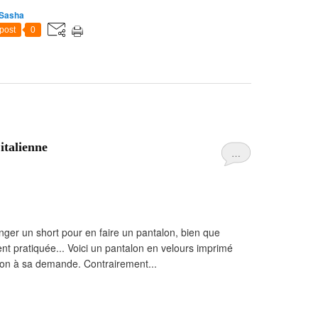
 Sasha
post
0
italienne
…
llonger un short pour en faire un pantalon, bien que
nt pratiquée... Voici un pantalon en velours imprimé
Lison à sa demande. Contrairement...