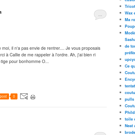
Tricot
n
Wax 
…
Ma ro
Poup
Modèl
Sash
de to
moi, il n'a pas envie de rentrer.... Je vous proposais
préfè
rci à Callie de me rappeler à l'ordre. Ah, j'ai bien ri
upcyc
on-tige pour bonhomme O...
Ce qu
Coutu
Ency
tenta
coutu
post
0
pulls
Coutu
Phild
toile
Neat 
brode