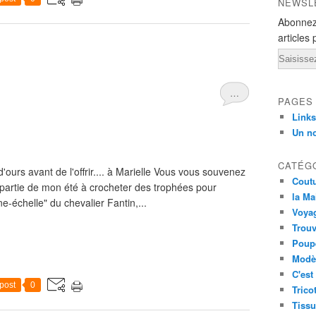
NEWSL
Abonnez
articles 
Email
…
PAGES
Links
Un n
CATÉG
u d'ours avant de l'offrir.... à Marielle Vous vous souvenez
Cout
 partie de mon été à crocheter des trophées pour
la Ma
-échelle" du chevalier Fantin,...
Voya
Trouv
Poup
Modèl
C'est
post
0
Trico
Tissu