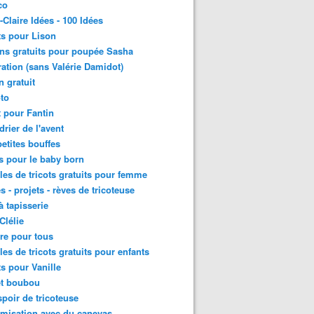
co
-Claire Idées - 100 Idées
ts pour Lison
ns gratuits pour poupée Sasha
ation (sans Valérie Damidot)
n gratuit
to
t pour Fantin
drier de l'avent
etites bouffes
ts pour le baby born
es de tricots gratuits pour femme
s - projets - rèves de tricoteuse
à tapisserie
Clélie
re pour tous
es de tricots gratuits pour enfants
ts pour Vanille
et boubou
poir de tricoteuse
misation avec du canevas