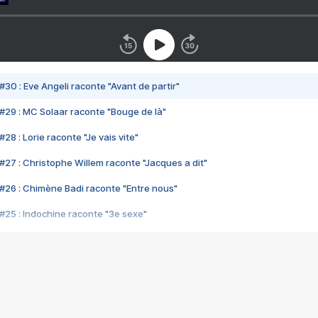
#30 : Eve Angeli raconte "Avant de partir"
#29 : MC Solaar raconte "Bouge de là"
28 : Lorie raconte "Je vais vite"
#27 : Christophe Willem raconte "Jacques a dit"
#26 : Chimène Badi raconte "Entre nous"
#25 : Indochine raconte "3e sexe"
#24 : Zaho raconte "C'est chelou"
#23 : Patrick Bruel raconte "Au café des délices"
#22 : Kyo raconte "Le chemin"
#21 : Nolwenn Leroy raconte "Cassé"