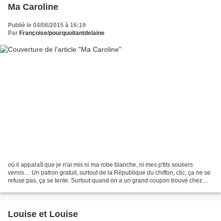
Ma Caroline
Publié le 04/06/2015 à 16:19
Par
Françoise/pourquoitantdelaine
où il apparaît que je n'ai mis ni ma robe blanche, ni mes p'tits souliers
vernis.... Un patron gratuit, surtout de la République du chiffon, clic, ça ne se
refuse pas, ça se tente. Surtout quand on a un grand coupon trouvé chez
Tissus choc à Alès, dont...
Louise et Louise