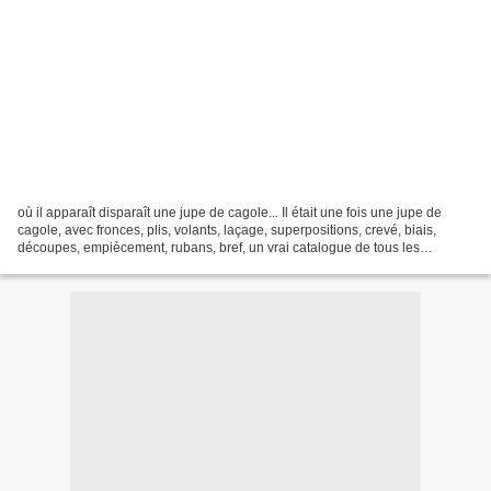
où il apparaît disparaît une jupe de cagole... Il était une fois une jupe de
cagole, avec fronces, plis, volants, laçage, superpositions, crevé, biais,
découpes, empiècement, rubans, bref, un vrai catalogue de tous les
embellissements (vraiment ?) possibles...