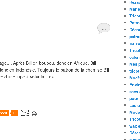
Kéza
Marie
Trico
Patro
…
Décor
patro
Ex vo
Trico
calen
age.... Après Bill en boubou, donc en Afrique, Bill
Mes p
 donc en Indonésie. Toujours le patron de la chemise Bill
trico
ré d'une jupe à volants. Les...
Modèl
Envie
sacs 
pour 
Lectu
Modèl
post
0
Trico
wax 
Déses
custo