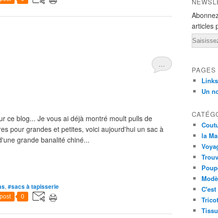
NEWSL
Abonnez
articles 
Email
…
PAGES
Links
Un n
CATÉG
ur ce blog... Je vous ai déjà montré moult pulls de
Cout
es pour grandes et petites, voici aujourd'hui un sac à
la Ma
d'une grande banalité chiné...
Voya
Trouv
Poup
Modèl
as
,
#sacs à tapisserie
C'est
post
0
Trico
Tissu