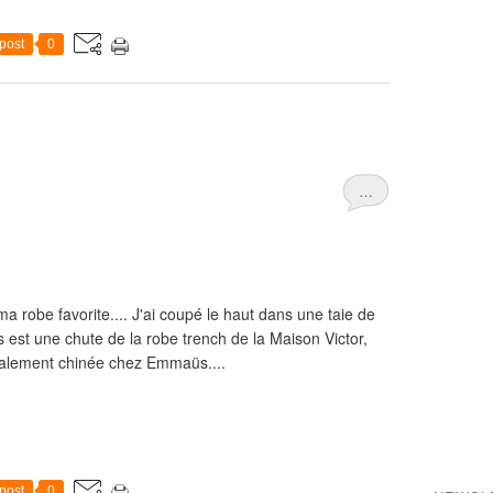
post
0
…
ma robe favorite.... J'ai coupé le haut dans une taie de
est une chute de la robe trench de la Maison Victor,
 également chinée chez Emmaüs....
post
0