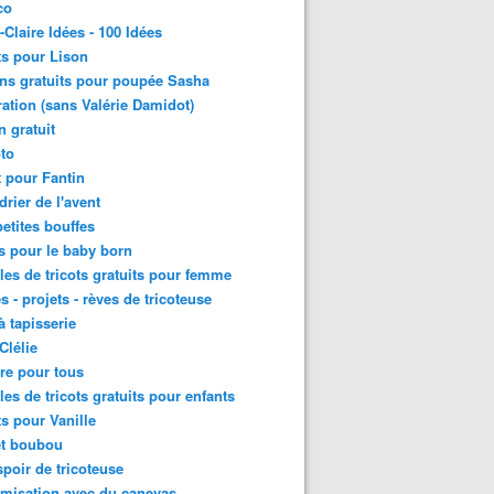
co
-Claire Idées - 100 Idées
ts pour Lison
ns gratuits pour poupée Sasha
ation (sans Valérie Damidot)
n gratuit
to
t pour Fantin
drier de l'avent
etites bouffes
ts pour le baby born
es de tricots gratuits pour femme
s - projets - rèves de tricoteuse
à tapisserie
Clélie
re pour tous
es de tricots gratuits pour enfants
ts pour Vanille
et boubou
poir de tricoteuse
misation avec du canevas