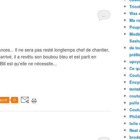
Tricot
Wax 
…
Ma ro
Poup
Modèl
Sash
de to
ances... Il ne sera pas resté longtemps chef de chantier,
préfè
 arrivé, il a revêtu son boubou bleu et est parti en
upcyc
ll est qu'elle ne nécessite...
Ce qu
Coutu
Ency
tenta
coutu
post
0
pulls
Coutu
Phild
toile
Neat 
brode