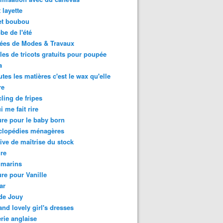
 layette
et boubou
be de l'été
ées de Modes & Travaux
es de tricots gratuits pour poupée
a
utes les matières c'est le wax qu'elle
re
ling de fripes
i me fait rire
re pour le baby born
clopédies ménagères
tive de maîtrise du stock
re
 marins
re pour Vanille
ar
 de Jouy
and lovely girl's dresses
rie anglaise