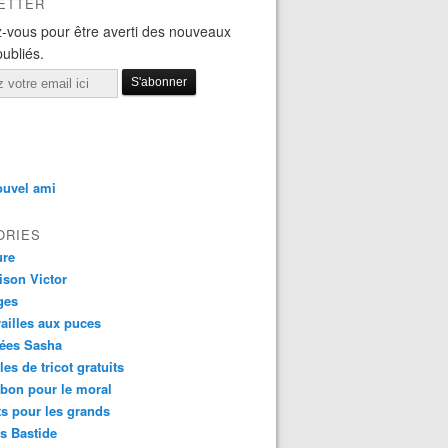
ETTER
-vous pour être averti des nouveaux
publiés.
ouvel ami
ORIES
ure
ison Victor
ges
ailles aux puces
ées Sasha
es de tricot gratuits
 bon pour le moral
ts pour les grands
s Bastide