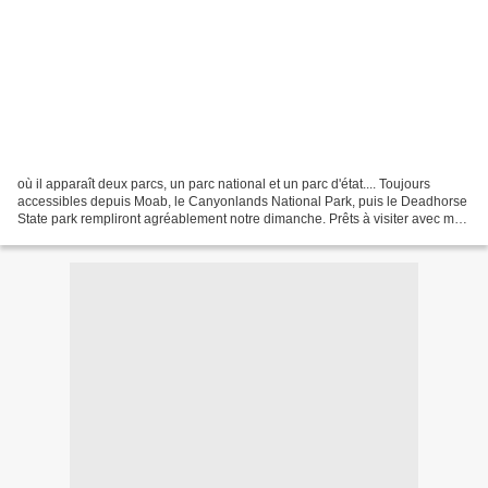
où il apparaît deux parcs, un parc national et un parc d'état.... Toujours
accessibles depuis Moab, le Canyonlands National Park, puis le Deadhorse
State park rempliront agréablement notre dimanche. Prêts à visiter avec moi
? N'oubliez pas votre chapeau,...