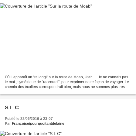
Où il apparaît un "rallongi" sur la route de Moab, Utah. ... Je ne connais pas
le mot , symétrique de "raccourci", pour exprimer notre façon de voyager. Le
chemin des écoliers correspondrait bien, mais nous ne sommes plus très
crédibles en écoliers. Alors...
S L C
Publié le 22/06/2016 à 23:07
Par
Françoise/pourquoitantdelaine