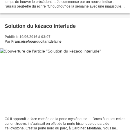
temps de trouver le précédent. ... Je commence par un nouvel indice :
j'aurais peut-être du écrire "Chouchou" de la semaine avec une majuscule,
puisque c'est devenu un personnage....
Solution du kézaco interlude
Publié le 19/06/2016 à 03:07
Par
Françoise/pourquoitantdelaine
Où il apparaît la face cachée de la porte mystérieuse. ... Bravo à toutes celles
qui ont trouvé, il s'agissait en effet de la porte historique du parc de
Yellowstone. C'est la porte nord du parc, à Gardiner, Montana. Nous ne