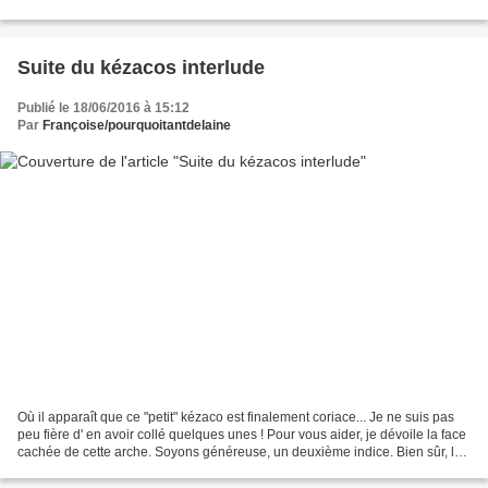
sommes pas entrés dans le...
Suite du kézacos interlude
Publié le 18/06/2016 à 15:12
Par
Françoise/pourquoitantdelaine
Où il apparaît que ce "petit" kézaco est finalement coriace... Je ne suis pas
peu fière d' en avoir collé quelques unes ! Pour vous aider, je dévoile la face
cachée de cette arche. Soyons généreuse, un deuxième indice. Bien sûr, la
solution est gravée...