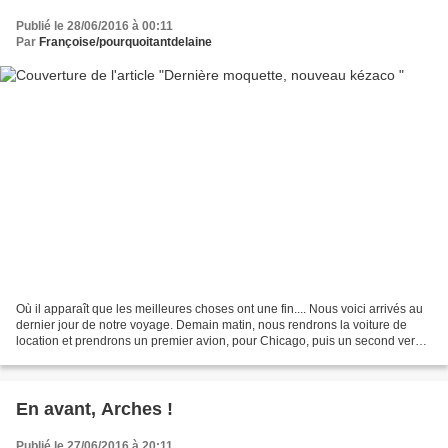
Publié le 28/06/2016 à 00:11
Par
Françoise/pourquoitantdelaine
Où il apparaît que les meilleures choses ont une fin.... Nous voici arrivés au
dernier jour de notre voyage. Demain matin, nous rendrons la voiture de
location et prendrons un premier avion, pour Chicago, puis un second vers
Paris. Arrivée mardi matin....
En avant, Arches !
Publié le 27/06/2016 à 20:11