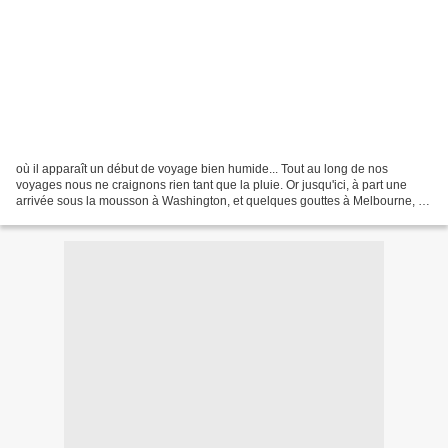
où il apparaît un début de voyage bien humide... Tout au long de nos
voyages nous ne craignons rien tant que la pluie. Or jusqu'ici, à part une
arrivée sous la mousson à Washington, et quelques gouttes à Melbourne, je
ne me souviens pas de gros désagréments...