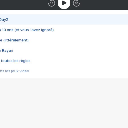
 DayZ
 a 13 ans (et vous l'avez ignoré)
e (littéralement)
im Rayan
 toutes les règles
s les jeux vidéo
us choquant de Rockstar ? - Le scandale BULLY
e plus moche de Steam
du RÊVE tourne au CAUCHEMAR
pendant 8 heures
it… à tort