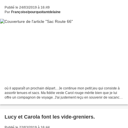
Publié le 24/03/2019 à 16:49
Par
Françoise/pourquoitantdelaine
où il apparaît un prochain départ... Je continue mon petit jeu qui consiste à
assortir tenues et sacs. Ma fidèle veste Carol rouge mérite bien que je lui
offre un compagnon de voyage. J'ai justement reçu en souvenir de vacances
un coupon du même tissu...
Lucy et Carola font les vide-greniers.
Publié le 22/03/2019 à 16:44