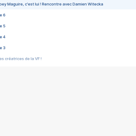
bey Maguire, c'est lui ! Rencontre avec Damien Witecka
e 6
e 5
e 4
e 3
s créatrices de la VF !
e 2
e 1
e Mektoub My Love arrive enfin ! Rencontre avec Shaïn Boumedine et Sal
i : après Toni en famille
elle réalise le bouleversant Dites lui que je l'aime
ais ! Rencontre autour de Vie privée de Rebecca Zlotowski
 de Marguerite, Grave... Rencontre avec Ella Rumpf