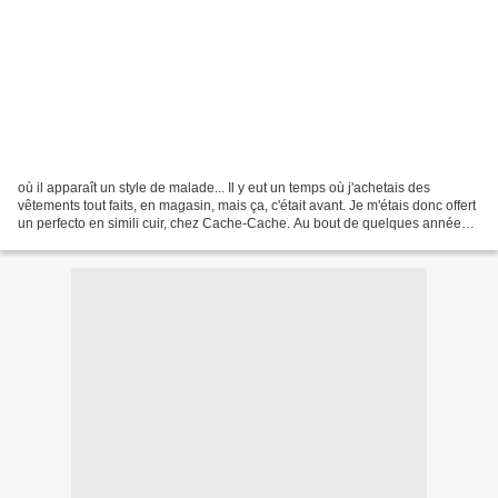
où il apparaît un style de malade... Il y eut un temps où j'achetais des
vêtements tout faits, en magasin, mais ça, c'était avant. Je m'étais donc offert
un perfecto en simili cuir, chez Cache-Cache. Au bout de quelques années,
l'intérieur du col s'épluche,...