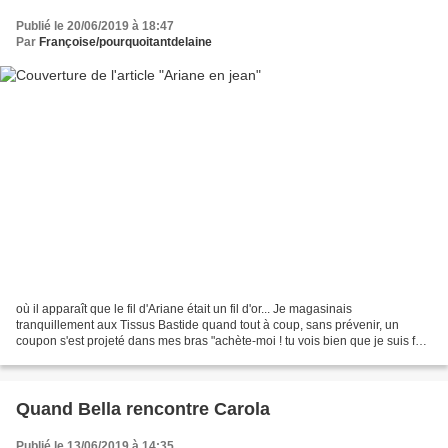
Publié le 20/06/2019 à 18:47
Par
Françoise/pourquoitantdelaine
où il apparaît que le fil d'Ariane était un fil d'or... Je magasinais
tranquillement aux Tissus Bastide quand tout à coup, sans prévenir, un
coupon s'est projeté dans mes bras "achète-moi ! tu vois bien que je suis fait
pour toi !" Comment résister ?...
Quand Bella rencontre Carola
Publié le 13/06/2019 à 14:35