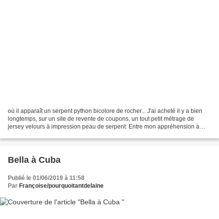
où il apparaît un serpent python bicolore de rocher... J'ai acheté il y a bien
longtemps, sur un site de revente de coupons, un tout petit métrage de
jersey velours à impression peau de serpent. Entre mon appréhension à
l'idée de coudre du jersey, (et...
Bella à Cuba
Publié le 01/06/2019 à 11:58
Par
Françoise/pourquoitantdelaine