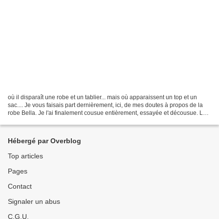
où il disparaît une robe et un tablier... mais où apparaissent un top et un
sac.... Je vous faisais part dernièrement, ici, de mes doutes à propos de la
robe Bella. Je l'ai finalement cousue entièrement, essayée et décousue. Le
haut de la robe restera...
Hébergé par Overblog
Top articles
Pages
Contact
Signaler un abus
C.G.U.