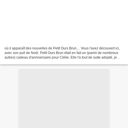
où il apparaît des nouvelles de Petit Ours Brun.... Vous l'avez découvert ici,
avec son pull de Noël. Petit Ours Brun était en fait un (parmi de nombreux
autres) cadeau d'anniversaire pour Clélie. Elle l'a tout de suite adopté, je
suis ravie ! Comme j'avais...