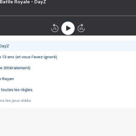
 Battle Royale - DayZ
 DayZ
 a 13 ans (et vous l'avez ignoré)
e (littéralement)
im Rayan
 toutes les règles
s les jeux vidéo
us choquant de Rockstar ? - Le scandale BULLY
e plus moche de Steam
du RÊVE tourne au CAUCHEMAR