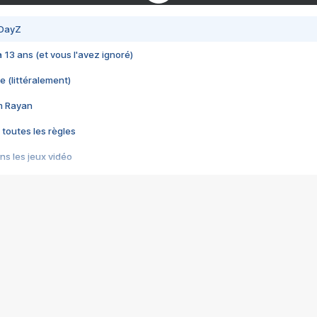
 DayZ
 a 13 ans (et vous l'avez ignoré)
e (littéralement)
im Rayan
 toutes les règles
s les jeux vidéo
us choquant de Rockstar ? - Le scandale BULLY
e plus moche de Steam
du RÊVE tourne au CAUCHEMAR
pendant 8 heures
it… à tort
umiliés par un jeu vidéo