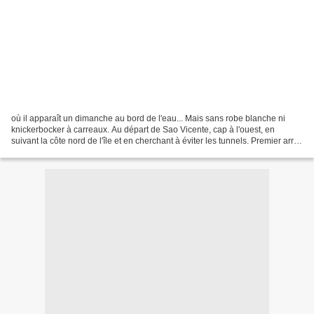
où il apparaît un dimanche au bord de l'eau... Mais sans robe blanche ni
knickerbocker à carreaux. Au départ de Sao Vicente, cap à l'ouest, en
suivant la côte nord de l'île et en cherchant à éviter les tunnels. Premier arrêt,
Miradouro de Véu da Noiva,...