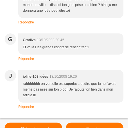
mohair en ville ... dis moi ton gilet pèse combien ? hihi ça me
donnera une idée peut être ;o)
Répondre
G
Gradiva
13/10/2008 20:45
Et voilà ! les grands esprits se rencontrent !
Répondre
J
joline-103 idées
13/10/2008 19:26
rahhhhhhh en vert elle est superbe .. et dire que tu ne l'avais
même pas mise sur ton blog ! Je rajoute ton lien dans mon
article !!!
Répondre