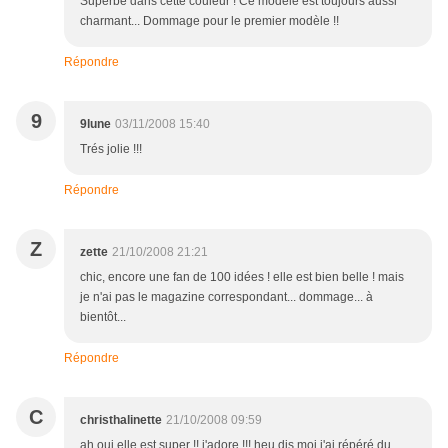
Superbe dans cette couleur ! Ce modèle est toujours aussi
charmant... Dommage pour le premier modèle !!
Répondre
9
9lune
03/11/2008 15:40
Trés jolie !!!
Répondre
Z
zette
21/10/2008 21:21
chic, encore une fan de 100 idées ! elle est bien belle ! mais
je n'ai pas le magazine correspondant... dommage... à
bientôt...
Répondre
C
christhalinette
21/10/2008 09:59
ah oui elle est super !! j'adore !!! heu dis moi j'ai répéré du