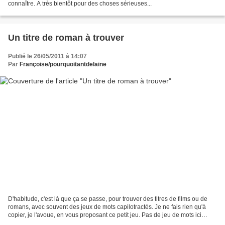
connaître. A très bientôt pour des choses sérieuses...
Un titre de roman à trouver
Publié le 26/05/2011 à 14:07
Par
Françoise/pourquoitantdelaine
D'habitude, c'est là que ça se passe, pour trouver des titres de films ou de
romans, avec souvent des jeux de mots capilotractés. Je ne fais rien qu'à
copier, je l'avoue, en vous proposant ce petit jeu. Pas de jeu de mots ici
(quoique....) et je tiens...