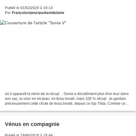
Publié le 01/02/2020 à 10:14
Par
Françoise/pourquoitantdelaine
où il apparaît la reine de la récup'... Sonia a décidément plus d'un tour dans
son sac, la voici en mi-jean, mi-tissu brodé, mais 100 % récup'. Je gardais
précieusement cette chute de tissu brodé, depuis ce top Tilda. Comme ce
tissu est somme toute assez...
Vénus en compagnie
Publié le 18/06/2018 à 18:44