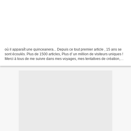
où il apparaît une quinceanera... Depuis ce tout premier article , 15 ans se
sont écoulés. Plus de 1500 articles, Plus d' un million de visiteurs uniques !
Merci à tous de me suivre dans mes voyages, mes tentatives de création,
mes coups de gueule. Et...