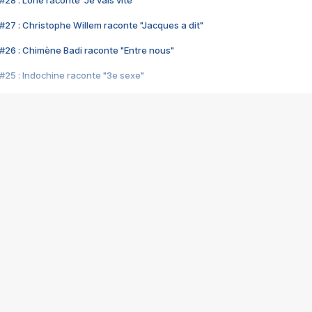
28 : Lorie raconte "Je vais vite"
#27 : Christophe Willem raconte "Jacques a dit"
#26 : Chimène Badi raconte "Entre nous"
#25 : Indochine raconte "3e sexe"
#24 : Zaho raconte "C'est chelou"
#23 : Patrick Bruel raconte "Au café des délices"
#22 : Kyo raconte "Le chemin"
#21 : Nolwenn Leroy raconte "Cassé"
#20 : Patrick Hernandez raconte "Born to be alive"
#19 : Lorie raconte "Près de moi"
#18 : Michael Jones raconte "A nos actes manqués" (avec Jean-Jacque
#17 : Khaled raconte "Aïcha"
#16 : Corneille raconte "Parce qu'on vient de loin"